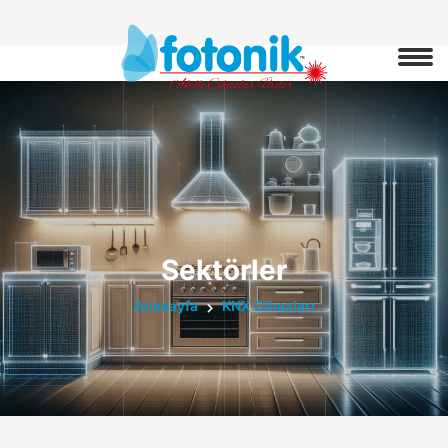
Sektörler
Anasayfa
KNX Cihazları