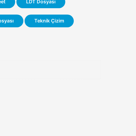
eet
LDT Dosyası
osyası
Teknik Çizim