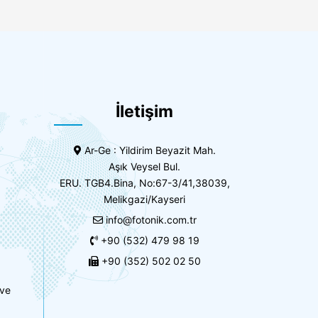
İletişim
Ar-Ge : Yildirim Beyazit Mah.
Aşık Veysel Bul.
ERU. TGB4.Bina, No:67-3/41,38039,
Melikgazi/Kayseri
info@fotonik.com.tr
+90 (532) 479 98 19
+90 (352) 502 02 50
 ve