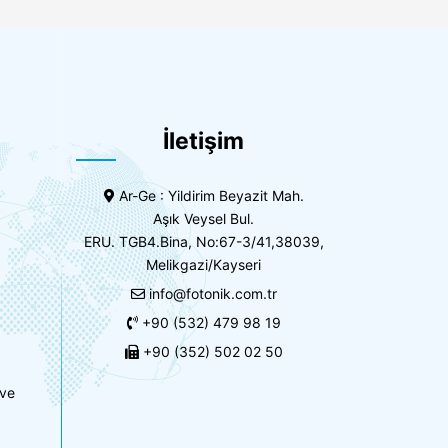
İletişim
Ar-Ge : Yildirim Beyazit Mah.
Aşık Veysel Bul.
ERU. TGB4.Bina, No:67-3/41,38039,
Melikgazi/Kayseri
info@fotonik.com.tr
+90 (532) 479 98 19
+90 (352) 502 02 50
 ve